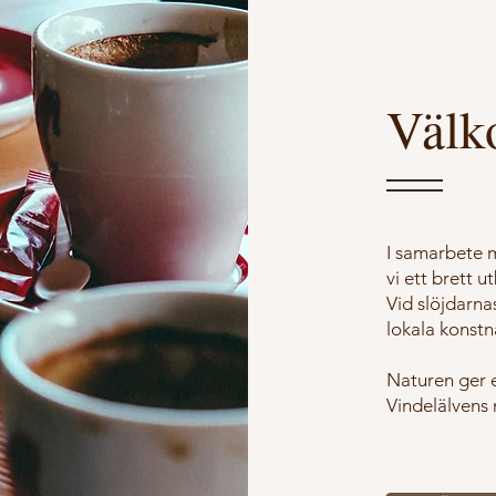
Välk
I samarbete
vi ett brett 
Vid slöjdarna
lokala konstn
Naturen ger e
Vindelälvens 