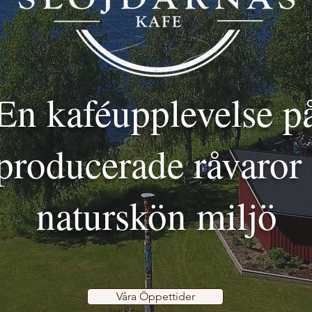
En kaféupplevelse p
producerade råvaror 
naturskön miljö
Våra Öppettider