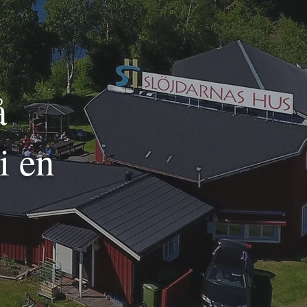
å
i en