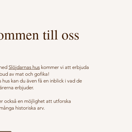
ommen till oss
 med
Slöjdarnas hus
kommer vi att erbjuda
utbud av mat och gofika!
s hus kan du även få en inblick i vad de
ärerna erbjuder.
r också en möjlighet att utforska
många historiska arv.