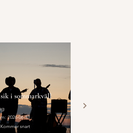
sik i sommarkväll
ag
um:
2026-06-13
Kommer snart