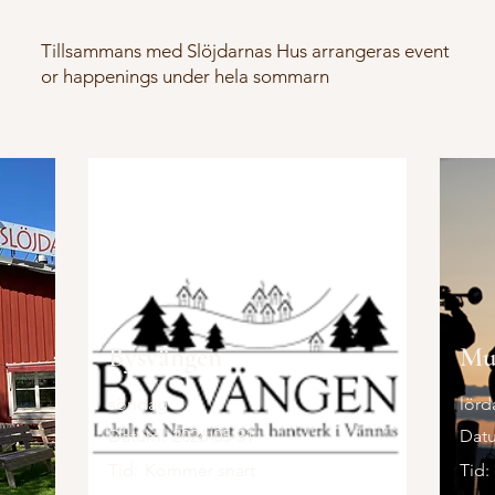
Tillsammans med Slöjdarnas Hus arrangeras event
or happenings under hela sommarn
Bysvängen
Mu
söndag
lörd
Datum:
2026-05-31
Dat
Tid:
Kommer snart
Tid: